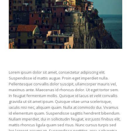
Lorem ipsum dolor sit amet, consectetur adipiscing elit.
Suspendisse id mattis augue. Proin eget imperdiet nulla.
Pellentesque convallis dolor suscipit, ullamcorper mauris vel,
maximus ante. Maecenas id rhoncus dolor. Ut eget tortor sem.
In feugiat fermentum mollis. Quisque id lacus et velit convallis
gravida ut sit amet ipsum. Quisque vitae urna scelerisque,
iaculis nisi nec, aliquam quam. Nulla at commodo dui. Vivamus
id elementum quam. Suspendisse sagittis hendrerit bibendum.
Nullam imperdiet, dui in sollicitudin feugiat, est justo finibus elit,
mattis rhoncus ligula quam sed risus. Nunc cursus turpis sed
leo laoreet accumsan. Suspendisse porttitor, arcu a pharetra